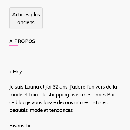
Navigation
Articles plus
des
anciens
articles
A PROPOS
« Hey !
Je suis
Louna
et j’ai 32 ans. J’adore l’univers de la
mode et faire du shopping avec mes amies.Par
ce blog je vous laisse découvrir mes astuces
beautés
,
mode
et
tendances
.
Bisous ! »