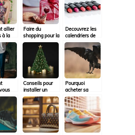
 allier
Faire du
Decouvrez les
s à la
shopping pour la
calendriers de
Saint-Valentin
l’avent 2021
Sephora
t
Conseils pour
Pourquoi
vous
installer un
acheter sa
n t-
sapin de Noel
bague animal
dans une
lise ?
boutique en
ligne ?