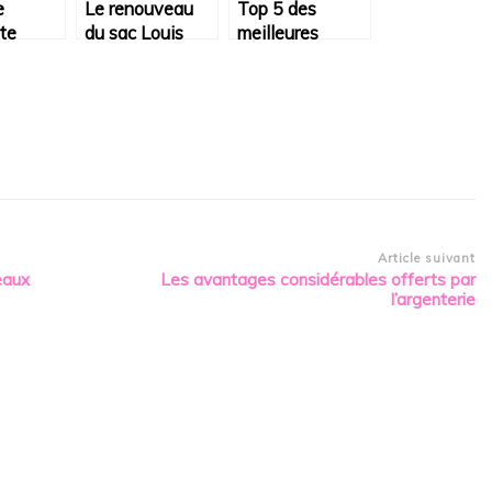
e
Le renouveau
Top 5 des
te
du sac Louis
meilleures
 et ses
Vuitton GO-14 :
chaussures de
s
Quand tradition
volley-ball
ts
artisanale
Asics pour les
rencontre
joueurs
design moderne
professionnels
Article suivant
eaux
Les avantages considérables offerts par
l’argenterie