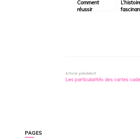
Comment
L’histoir
réussir
fascinan
l’aménagement
d’Adidas
de votre
moment
boutique ?
marquan
Navigation
Article précédent
Les particularités des cartes cad
d’article
PAGES