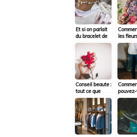
Et si on parlait
Comment
du bracelet de
les fleur
cheville?
mode?
Conseil beaute :
Commen
tout ce que
pouvez-
vous devez
choisir u
savoir sur les
shirt
vernis OPI
personna