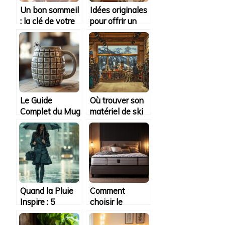
Un bon sommeil
Idées originales
: la clé de votre
pour offrir un
bien-être
cadeau
physique et
personnalisé
mental
idéal pour
toutes les
occasions
Le Guide
Où trouver son
Complet du Mug
matériel de ski
Original
occasion
Grenade : Entre
Rossignol :
Style et
conseils
Fonctionnalité
d’experts pour
faire les bonnes
affaires
Quand la Pluie
Comment
Inspire : 5
choisir le
Recettes
meilleur matelas
Gourmandes
pour deux et