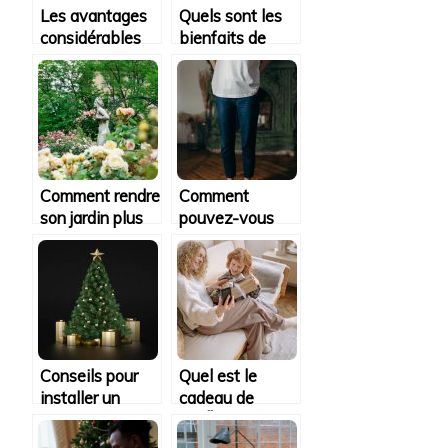
Les avantages
Quels sont les
considérables
bienfaits de
offerts par
porter des
l’argenterie
bijoux ?
Comment rendre
Comment
son jardin plus
pouvez-vous
moderne ?
choisir un t-
shirt
personnalise ?
Conseils pour
Quel est le
installer un
cadeau de
sapin de Noel
NOËL adéquat
pour votre