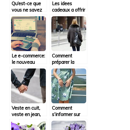
Qu’est-ce que
Les idees
vous ne savez
cadeaux a offrir
pas encore sur
pour nos
les preservatifs
mamans
?
Le e-commerce:
Comment
le nouveau
préparer la
business
saison hivernale
tendance
en matière de
shopping?
Veste en cuit,
Comment
veste en jean,
s’informer sur
des pièces
les nouvelles
atemporelles de
tendances de