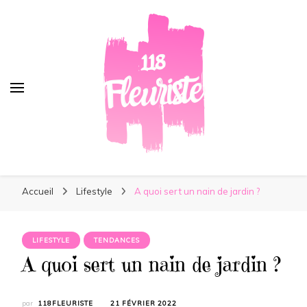
118Fleuriste
118Fleuriste
Au plus près des tendances !
Accueil
Lifestyle
A quoi sert un nain de jardin ?
LIFESTYLE
TENDANCES
A quoi sert un nain de jardin ?
par
118FLEURISTE
21 FÉVRIER 2022