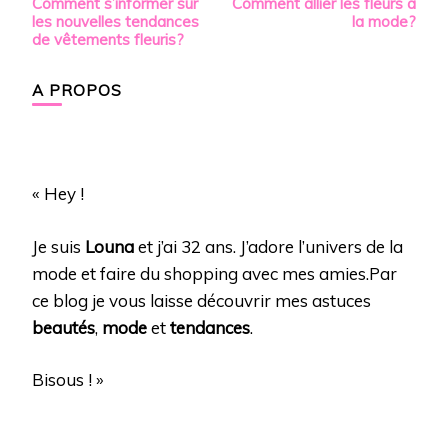
Comment s’informer sur
Comment allier les fleurs à
d’article
les nouvelles tendances
la mode?
de vêtements fleuris?
A PROPOS
« Hey !
Je suis
Louna
et j’ai 32 ans. J’adore l’univers de la
mode et faire du shopping avec mes amies.Par
ce blog je vous laisse découvrir mes astuces
beautés
,
mode
et
tendances
.
Bisous ! »