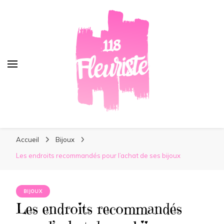
118Fleuriste
118Fleuriste
Au plus près des tendances !
Accueil
Bijoux
Les endroits recommandés pour l’achat de ses bijoux
BIJOUX
Les endroits recommandés